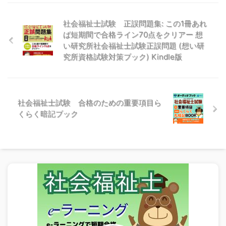
社会福祉士試験 正誤問題集: この1冊あれ
ば短期間で合格ライン70点をクリアー 想
い研究所社会福祉士試験正誤問題 (想い研
究所資格試験対策ブック) Kindle版
社会福祉士試験 合格のための重要項目ら
くらく暗記ブック