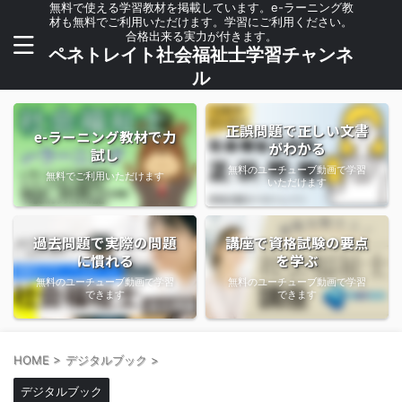
無料で使える学習教材を掲載しています。e-ラーニング教
材も無料でご利用いただけます。学習にご利用ください。
合格出来る実力が付きます。
ペネトレイト社会福祉士学習チャンネ
ル
正誤問題で正しい文書
e-ラーニング教材で力
がわかる
試し
無料のユーチューブ動画で学習
無料でご利用いただけます
いただけます
過去問題で実際の問題
講座で資格試験の要点
に慣れる
を学ぶ
無料のユーチューブ動画で学習
無料のユーチューブ動画で学習
できます
できます
HOME
>
デジタルブック
>
デジタルブック