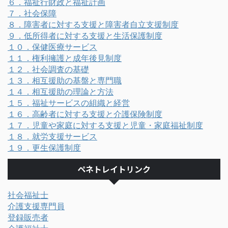
６．福祉行財政と福祉計画
７．社会保障
８．障害者に対する支援と障害者自立支援制度
９．低所得者に対する支援と生活保護制度
１０．保健医療サービス
１１．権利擁護と成年後見制度
１２．社会調査の基礎
１３．相互援助の基盤と専門職
１４．相互援助の理論と方法
１５．福祉サービスの組織と経営
１６．高齢者に対する支援と介護保険制度
１７．児童や家庭に対する支援と児童・家庭福祉制度
１８．就労支援サービス
１９．更生保護制度
ペネトレイトリンク
社会福祉士
介護支援専門員
登録販売者